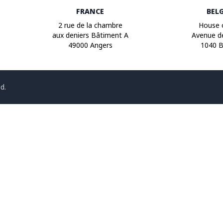
FRANCE
BEL
2 rue de la chambre
House 
aux deniers Bâtiment A
Avenue d
49000 Angers
1040 B
d.