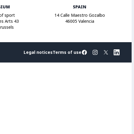
GIUM
SPAIN
of sport
14 Calle Maestro Gozalbo
es Arts 43
46005 Valencia
russels
Legal notices
Terms of use