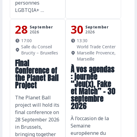
personnes
LGBTQIA+ …
28
30
September
September
2026
2026
17:00
13:30
Salle du Conseil
World Trade Center
Brucity – Bruxelles
Marseille Provence,
Marseille
Final
À vos agendas
Conference of
: journée
the Planet Ball
“Jeu(x), Fake
Project
et Match” – 30
septembre
The Planet Ball
2026
project will hold its
final conference on
À l’occasion de la
28 September 2026
Semaine
in Brussels,
européenne du
bringing together