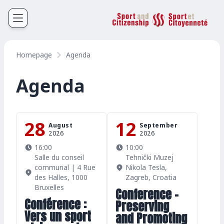
Sport et Citoyenneté
Français
English
Homepage
Agenda
Agenda
28
12
August
September
2026
2026
16:00
10:00
Salle du conseil
Tehnički Muzej
communal | 4 Rue
Nikola Tesla,
des Halles, 1000
Zagreb, Croatia
Bruxelles
Conference –
Conférence :
Preserving
Vers un sport
and Promoting