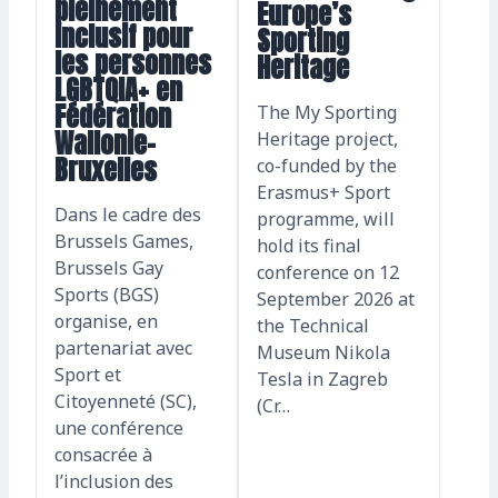
pleinement
Europe’s
inclusif pour
Sporting
les personnes
Heritage
LGBTQIA+ en
Fédération
The My Sporting
Wallonie-
Heritage project,
Bruxelles
co-funded by the
Erasmus+ Sport
Dans le cadre des
programme, will
Brussels Games,
hold its final
Brussels Gay
conference on 12
Sports (BGS)
September 2026 at
organise, en
the Technical
partenariat avec
Museum Nikola
Sport et
Tesla in Zagreb
Citoyenneté (SC),
(Cr…
une conférence
consacrée à
l’inclusion des