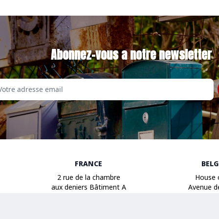
Abonnez-vous a notre newsletter
Email
FRANCE
BEL
2 rue de la chambre
House 
aux deniers Bâtiment A
Avenue d
49000 Angers
1040 B