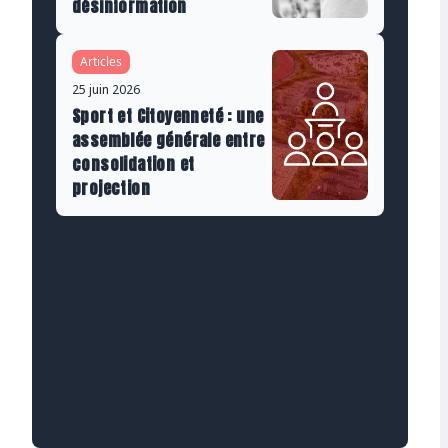
désinformation
Articles
25 juin 2026
Sport et Citoyenneté : une
assemblée générale entre
consolidation et
projection