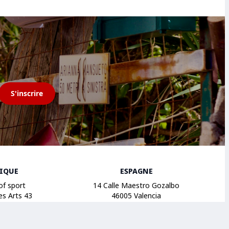
S'inscrire
GIQUE
ESPAGNE
of sport
14 Calle Maestro Gozalbo
es Arts 43
46005 Valencia
ruxelles