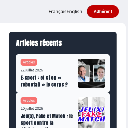
Français
English
Adhérer !
Articles récents
Articles
22 juillet 2026
E-sport : et si on «
rebootait » le corps ?
Articles
20 juillet 2026
Jeu(x), Fake et Match : le
sport contre la