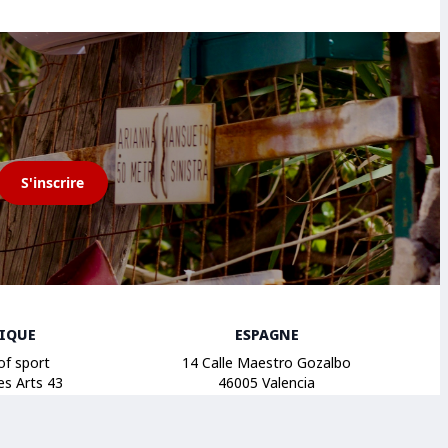
S'inscrire
GIQUE
ESPAGNE
of sport
14 Calle Maestro Gozalbo
es Arts 43
46005 Valencia
ruxelles