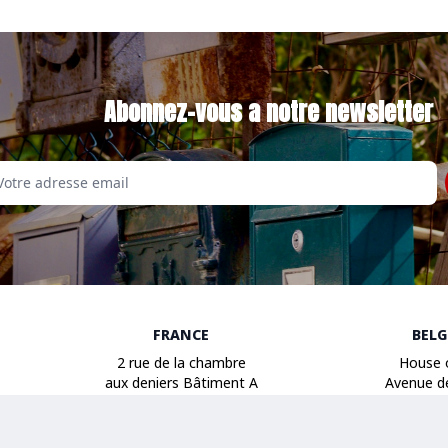
Abonnez-vous a notre newsletter
Email
FRANCE
BEL
2 rue de la chambre
House 
aux deniers Bâtiment A
Avenue d
49000 Angers
1040 B