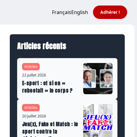
Français
English
Adhérer !
Articles récents
Articles
22 juillet 2026
E-sport : et si on «
rebootait » le corps ?
Articles
20 juillet 2026
Jeu(x), Fake et Match : le
sport contre la