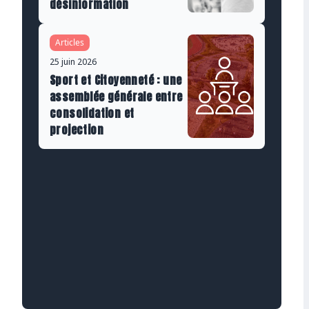
désinformation
Articles
25 juin 2026
Sport et Citoyenneté : une
assemblée générale entre
consolidation et
projection