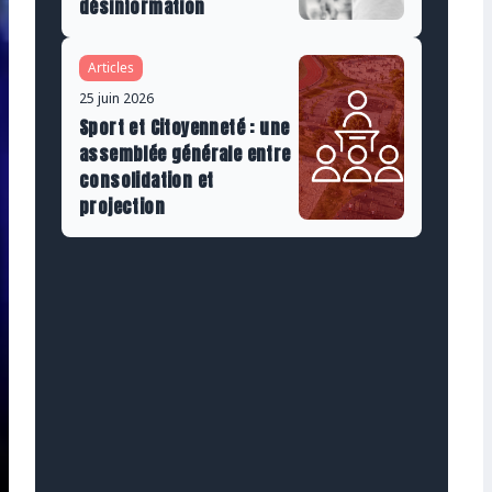
désinformation
Articles
25 juin 2026
Sport et Citoyenneté : une
assemblée générale entre
consolidation et
projection