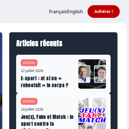
Français
English
Adhérer !
Articles récents
Articles
22 juillet 2026
E-sport : et si on «
rebootait » le corps ?
Articles
20 juillet 2026
Jeu(x), Fake et Match : le
sport contre la