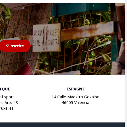
S'inscrire
GIQUE
ESPAGNE
of sport
14 Calle Maestro Gozalbo
es Arts 43
46005 Valencia
ruxelles