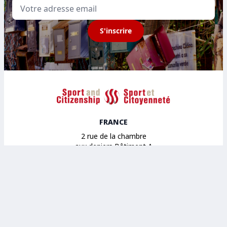
Email
S'inscrire
Sport et Citoyenneté
FRANCE
2 rue de la chambre
aux deniers Bâtiment A
49000 Angers
BELGIQUE
House of sport
Avenue des Arts 43
1040 Bruxelles
ESPAGNE
14 Calle Maestro Gozalbo