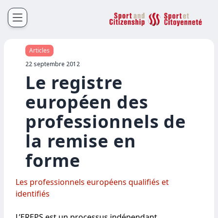
Sport et Citoyenneté
Français
English
Articles
22 septembre 2012
Le registre
européen des
professionnels de
la remise en
forme
Les professionnels européens qualifiés et
identifiés
L’EREPS est un processus indépendant