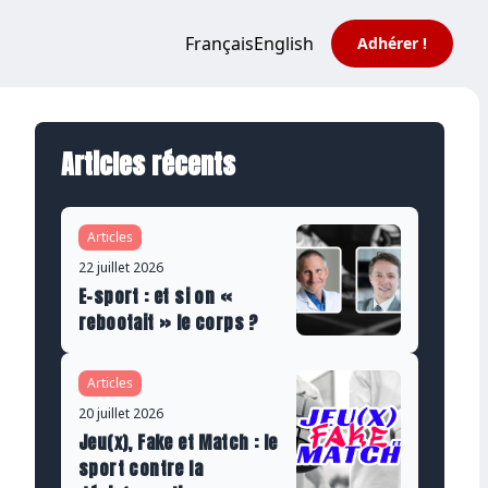
Français
English
Adhérer !
Articles récents
Articles
22 juillet 2026
E-sport : et si on «
rebootait » le corps ?
Articles
20 juillet 2026
Jeu(x), Fake et Match : le
sport contre la