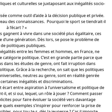
iques et culturelles se juxtaposant aux inégalités socio-
ée comme outil d’aide à la décision publique et privée.
iveau des connaissances. Pourquoi le sport se tiendrait-il
à l’écart ? «
gagnent à vivre dans une société plus égalitaire, ces
lle d’une génération. Dès lors, se pose le problème de
 de politiques publiques.
 inégalités entre les femmes et hommes, en France, ne
catégorie politique. C’est en grande partie parce que
 dans les études de genre, ont fait irruption dans
litique. Grâce à la recherche, on sait que les politiques
universelles, neutres au genre, sont en réalité genrée
ertaines inégalités et discriminations.
t écart entre aspiration à l’universalisme et politique de
-il, et si oui, lequel, un rôle à jouer ? Comment passer
icites pour faire évoluer la société vers davantage
 de quels exemples s’inspirer pour renforcer la prise de
bles, pour tou.te.s, dès la jeunesse ? Car il importe