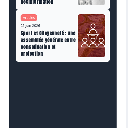
désinformation
Articles
25 juin 2026
Sport et Citoyenneté : une
assemblée générale entre
consolidation et
projection