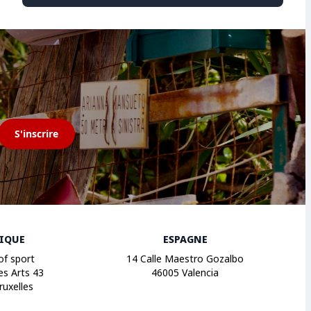
S'inscrire
GIQUE
ESPAGNE
of sport
14 Calle Maestro Gozalbo
es Arts 43
46005 Valencia
ruxelles