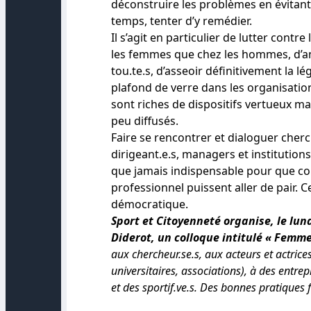
déconstruire les problèmes en évitant
temps, tenter d’y remédier.
Il s’agit en particulier de lutter contre
les femmes que chez les hommes, d’am
tou.te.s, d’asseoir définitivement la l
plafond de verre dans les organisation
sont riches de dispositifs vertueux m
peu diffusés.
Faire se rencontrer et dialoguer cherc
dirigeant.e.s, managers et institution
que jamais indispensable pour que co
professionnel puissent aller de pair. 
démocratique.
Sport et Citoyenneté organise, le lund
Diderot, un colloque intitulé « Femmes
aux chercheur.se.s, aux acteurs et actrices
universitaires, associations), à des entre
et des sportif.ve.s. Des bonnes pratiques 