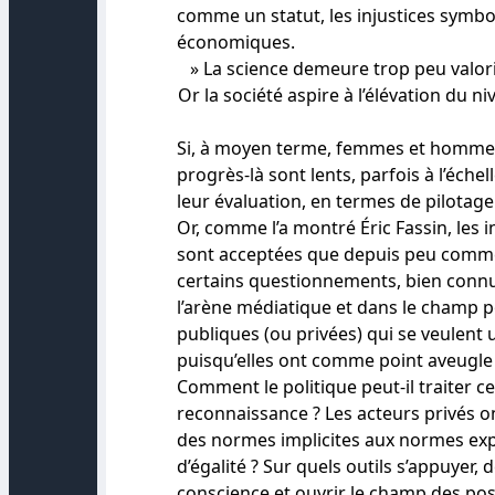
comme un statut, les injustices symbol
économiques.
» La science demeure trop peu valoris
Or la société aspire à l’élévation du n
Si, à moyen terme, femmes et hommes 
progrès-là sont lents, parfois à l’éche
leur évaluation, en termes de pilotage
Or, comme l’a montré Éric Fassin, les
sont acceptées que depuis peu comme 
certains questionnements, bien connus
l’arène médiatique et dans le champ po
publiques (ou privées) qui se veulent 
puisqu’elles ont comme point aveugle c
Comment le politique peut-il traiter ce
reconnaissance ? Les acteurs privés ont
des normes implicites aux normes expl
d’égalité ? Sur quels outils s’appuyer,
conscience et ouvrir le champ des possi