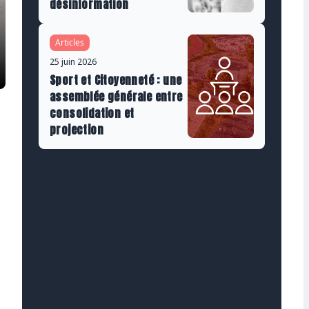
désinformation
Articles
25 juin 2026
Sport et Citoyenneté : une
assemblée générale entre
consolidation et
projection