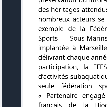
des héritages attendus
nombreux acteurs se m
exemple de la Fédér
Sports Sous-Marin
implantée à Marseille
délivrant chaque année
participation, la
FFE
d’activités subaquati
seule fédération s
« Partenaire engagé
français de la Biod