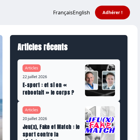
Français
English
Adhérer !
Articles récents
Articles
22 juillet 2026
E-sport : et si on «
rebootait » le corps ?
Articles
20 juillet 2026
Jeu(x), Fake et Match : le
sport contre la