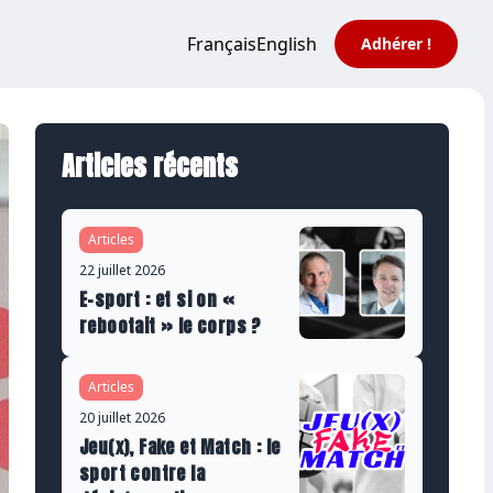
Français
English
Adhérer !
Articles récents
Articles
22 juillet 2026
E-sport : et si on «
rebootait » le corps ?
Articles
20 juillet 2026
Jeu(x), Fake et Match : le
sport contre la