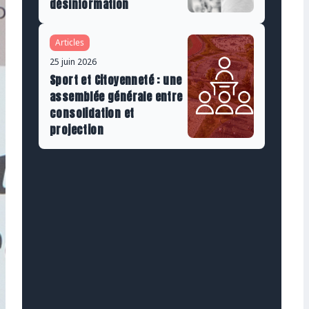
désinformation
Articles
25 juin 2026
Sport et Citoyenneté : une
assemblée générale entre
consolidation et
projection