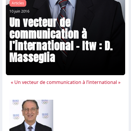
Articles
10 juin 2016
Un vecteur de
communication à
l’international – Itw : D.
Masseglia
« Un vecteur de communication à l’international »