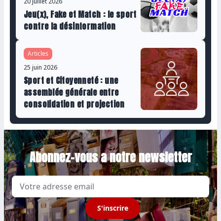
20 juillet 2026
Jeu(x), Fake et Match : le sport
contre la désinformation
Articles
25 juin 2026
Sport et Citoyenneté : une
assemblée générale entre
consolidation et projection
Abonnez-vous a notre newsletter
Email
S'inscrire