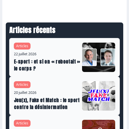
Articles récents
Articles
22 juillet 2026
E-sport : et si on « rebootait »
le corps ?
Articles
20 juillet 2026
Jeu(x), Fake et Match : le sport
contre la désinformation
Articles