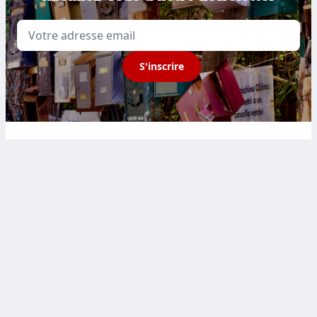
Email
S'inscrire
Sport et Citoyenneté
FRANCE
2 rue de la chambre
aux deniers Bâtiment A
49000 Angers
BELGIQUE
House of sport
Avenue des Arts 43
1040 Bruxelles