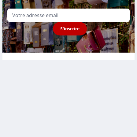
Email
S'inscrire
Sport et Citoyenneté
FRANCE
2 rue de la chambre
aux deniers Bâtiment A
49000 Angers
BELGIQUE
House of sport
Avenue des Arts 43
1040 Bruxelles