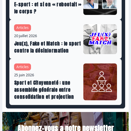
E-sport : et si on « rebootait »
le corps ?
Articles
20 juillet 2026
Jeu(x), Fake et Match : le sport
contre la désinformation
Articles
25 juin 2026
Sport et Citoyenneté : une
assemblée générale entre
consolidation et projection
Abonnez-vous a notre newsletter